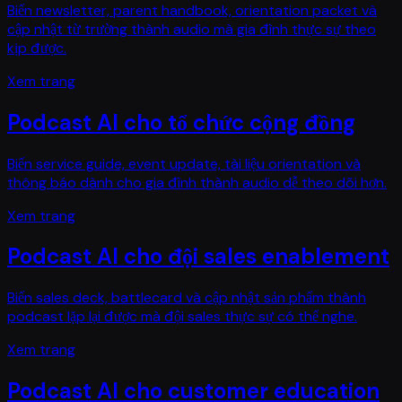
Biến newsletter, parent handbook, orientation packet và
cập nhật từ trường thành audio mà gia đình thực sự theo
kịp được.
Xem trang
Podcast AI cho tổ chức cộng đồng
Biến service guide, event update, tài liệu orientation và
thông báo dành cho gia đình thành audio dễ theo dõi hơn.
Xem trang
Podcast AI cho đội sales enablement
Biến sales deck, battlecard và cập nhật sản phẩm thành
podcast lặp lại được mà đội sales thực sự có thể nghe.
Xem trang
Podcast AI cho customer education