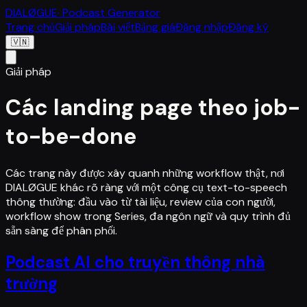
DIALØGUE
· Podcast Generator
Trang chủ
Giải pháp
Bài viết
Bảng giá
Đăng nhập
Đăng ký
🇻🇳
Giải pháp
Các landing page theo job-
to-be-done
Các trang này được xây quanh những workflow thật, nơi
DIALØGUE khác rõ ràng với một công cụ text-to-speech
thông thường: đầu vào từ tài liệu, review của con người,
workflow show trong Series, đa ngôn ngữ và quy trình đủ
sẵn sàng để phân phối.
Podcast AI cho truyền thông nhà
trường