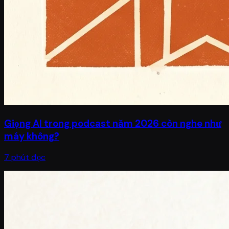
Giọng AI trong podcast năm 2026 còn nghe như
máy không?
7 phút đọc