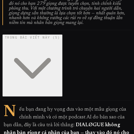
đó nó cho bạn 279 giọng được tuyển chọn, tinh chỉnh kiểu
phòng thu. Với một chương trình trò chuyện hai người dẫn,
giọng dựng sẵn thường là lựa chọn tốt hơn — nhất quán hơn,
nhanh hơn và không vướng các rủi ro về sự đồng thuận lẫn
niềm tin mà nhân bản giọng mang lại.
TRONG BÀI VIẾT NÀY
(
5
)
N
ếu bạn đang hy vọng đưa vào một mẫu giọng của
chính mình và có một podcast AI do bản sao của
bạn dẫn, đây là câu trả lời thẳng:
DIALØGUE không
nhân bản giọng cá nhân của bạn — thay vào đó nó cho