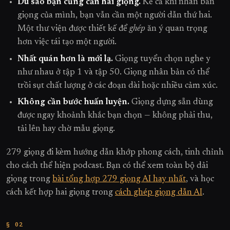
Dù sao bạn cũng cần hai giọng.
Kể cả khi nhân bản
giọng của mình, bạn vẫn cần một người dẫn thứ hai.
Một thư viện được thiết kế để
ghép
ăn ý quan trọng
hơn việc tái tạo một người.
Nhất quán hơn là mới lạ.
Giọng tuyển chọn nghe y
như nhau ở tập 1 và tập 50. Giọng nhân bản có thể
trồi sụt chất lượng ở các đoạn dài hoặc nhiều cảm xúc.
Không cần bước huấn luyện.
Giọng dựng sẵn dùng
được ngay khoảnh khắc bạn chọn — không phải thu,
tải lên hay chờ mẫu giọng.
279 giọng đi kèm hướng dẫn khớp phong cách, tinh chỉnh
cho cách thể hiện podcast. Bạn có thể xem toàn bộ dải
giọng trong
bài tổng hợp 279 giọng AI hay nhất
, và học
cách kết hợp hai giọng trong
cách ghép giọng dẫn AI
.