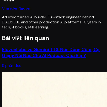
Chandler Nguyen
Ad exec turned AI builder. Full-stack engineer behind
DIALØGUE and other production AI platforms. 18 years in
tech, 4 books, still learning.
Bài viết liên quan
ElevenLabs vs Gemini TTS: Nên Dùng Công Cụ
Giọng Nói Nào Cho AI Podcast Của Bạn?
5 phút đọc