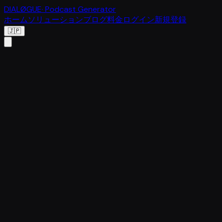
DIALØGUE
· Podcast Generator
ホーム
ソリューション
ブログ
料金
ログイン
新規登録
🇯🇵
従来
他の
の制
機能
DIALØGUE
AIツ
作方
ール
法