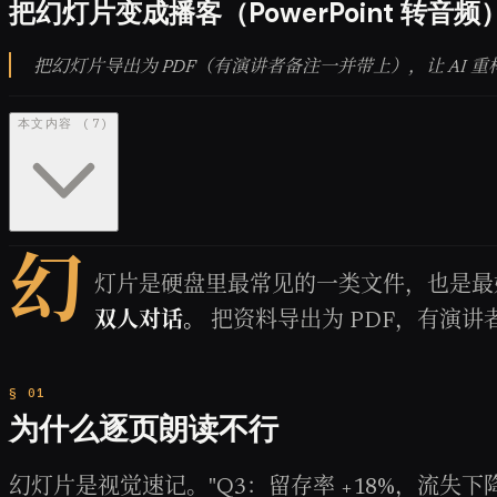
把幻灯片变成播客（PowerPoint 转音频
把幻灯片导出为 PDF（有演讲者备注一并带上），让 AI 
本文内容
(
7
)
幻
灯片是硬盘里最常见的一类文件，也是最
双人对话。
把资料导出为 PDF，有演
为什么逐页朗读不行
幻灯片是视觉速记。"Q3：留存率 +18%，流