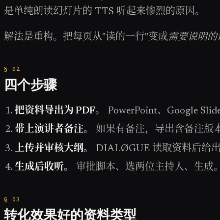
是单纯朗读幻灯片的 TTS 听起来惨烈的原因。
解法是重构。把每页从"读的一行"变成
需要说明的
四个步骤
把资料导出为 PDF。
PowerPoint、Goog
带上演讲者备注。
如果有备注，导出含备注版本（Po
上传并审核大纲。
DIALØGUE 读取资料
生成后收听。
审批脚本、选两位主持人、生成
转化效果好的资料类型