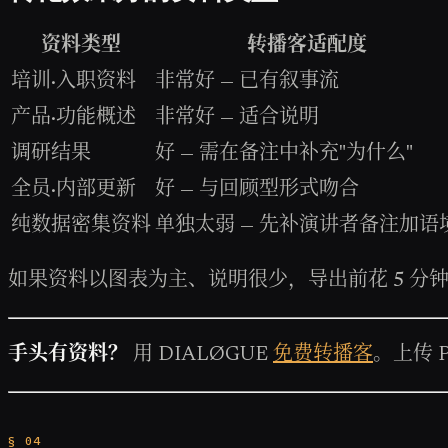
资料类型
转播客适配度
培训·入职资料
非常好 — 已有叙事流
产品·功能概述
非常好 — 适合说明
调研结果
好 — 需在备注中补充"为什么"
全员·内部更新
好 — 与回顾型形式吻合
纯数据密集资料
单独太弱 — 先补演讲者备注加语
如果资料以图表为主、说明很少，导出前花 5 
手头有资料？
用 DIALØGUE
免费转播客
。上传 