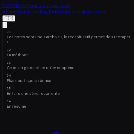
DIALØGUE
· Podcast Generator
Accueil
Solutions
Blog
Tarifs
Connexion
Inscription
🇫🇷
Les notes sont une « archive », le récapitulatif permet de « rattraper
»
La méthode
Ce qu'on garde et ce qu'on supprime
Plus court que la réunion
En faire une série récurrente
En résumé